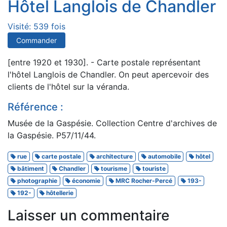
Hôtel Langlois de Chandler
Visité: 539 fois
Commander
[entre 1920 et 1930]. - Carte postale représentant
l'hôtel Langlois de Chandler. On peut apercevoir des
clients de l'hôtel sur la véranda.
Référence :
Musée de la Gaspésie. Collection Centre d'archives de
la Gaspésie. P57/11/44.
rue
carte postale
architecture
automobile
hôtel
bâtiment
Chandler
tourisme
touriste
photographie
économie
MRC Rocher-Percé
193-
192-
hôtellerie
Laisser un commentaire