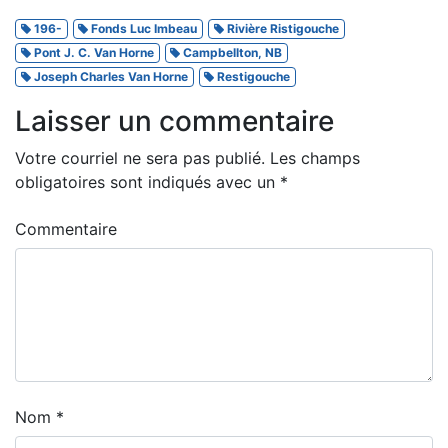
196-
Fonds Luc Imbeau
Rivière Ristigouche
Pont J. C. Van Horne
Campbellton, NB
Joseph Charles Van Horne
Restigouche
Laisser un commentaire
Votre courriel ne sera pas publié.
Les champs
obligatoires sont indiqués avec un
*
Commentaire
Nom
*