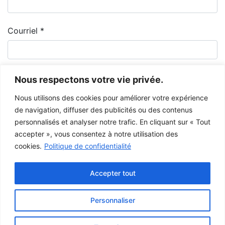
Courriel
*
Nous respectons votre vie privée.
Nous utilisons des cookies pour améliorer votre expérience
de navigation, diffuser des publicités ou des contenus
personnalisés et analyser notre trafic. En cliquant sur « Tout
accepter », vous consentez à notre utilisation des
cookies.
Politique de confidentialité
Le Musée de la Gaspésie permet et encourage le libre partage des
images à des fins personnelles et non-commerciales, à condition de ne
Accepter tout
pas modifier l’œuvre et d’inscrire la référence complète.
Pour toute autre utilisation à des fins publiques, veuillez contacter le
centre d'archives
du Musée de la Gaspésie.
Personnaliser
Ce projet a été rendu possible grâce au
gouvernement du Canada.