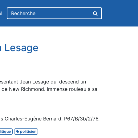
N
n Lesage
ésentant Jean Lesage qui descend un
ie de New Richmond. Immense rouleau à sa
ds Charles-Eugène Bernard. P67/B/3b/2/76.
itique
politicien