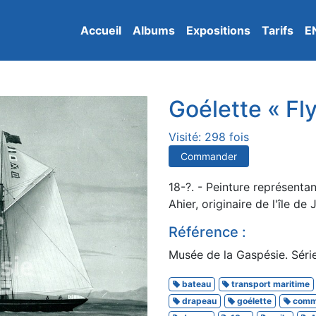
Accueil
Albums
Expositions
Tarifs
E
Goélette « Fly
Visité: 298 fois
Commander
18-?. - Peinture représentan
Ahier, originaire de l'île de 
Référence :
Musée de la Gaspésie. Série 
bateau
transport maritime
drapeau
goélette
comm