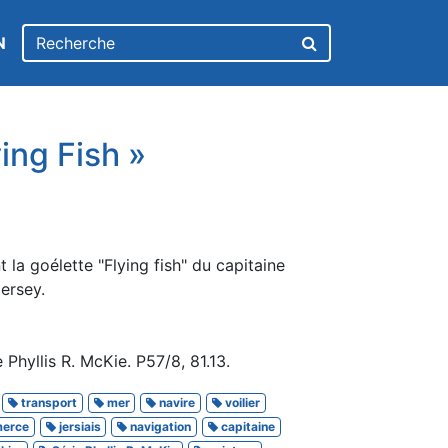
N
ing Fish »
t la goélette "Flying fish" du capitaine
Jersey.
Phyllis R. McKie. P57/8, 81.13.
transport
mer
navire
voilier
erce
jersiais
navigation
capitaine