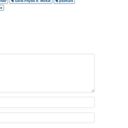
hier
Série Phyllis R. McKie
peinture
me