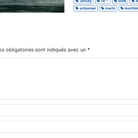
Jersey
18--
voile
A
schooner
marin
mariti
s obligatoires sont indiqués avec un
*