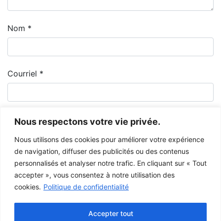
Nom
*
Courriel
*
Nous respectons votre vie privée.
Nous utilisons des cookies pour améliorer votre expérience
de navigation, diffuser des publicités ou des contenus
personnalisés et analyser notre trafic. En cliquant sur « Tout
accepter », vous consentez à notre utilisation des
cookies.
Politique de confidentialité
Le Musée de la Gaspésie permet et encourage le libre partage des
images à des fins personnelles et non-commerciales, à condition de ne
Accepter tout
pas modifier l’œuvre et d’inscrire la référence complète.