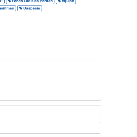
9-
Fonds Ladislas Pordan
équipe
'hommes
Gaspésie