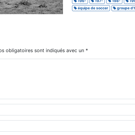
196-
197-
198-
19
équipe de soccer
groupe d
s obligatoires sont indiqués avec un
*