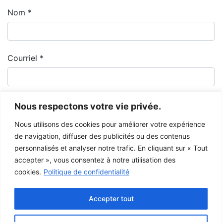
Nom
*
Courriel
*
Nous respectons votre vie privée.
Nous utilisons des cookies pour améliorer votre expérience
de navigation, diffuser des publicités ou des contenus
personnalisés et analyser notre trafic. En cliquant sur « Tout
accepter », vous consentez à notre utilisation des
cookies.
Politique de confidentialité
Le Musée de la Gaspésie permet et encourage le libre partage des
images à des fins personnelles et non-commerciales, à condition de ne
Accepter tout
pas modifier l’œuvre et d’inscrire la référence complète.
Pour toute autre utilisation à des fins publiques, veuillez contacter le
centre d'archives
du Musée de la Gaspésie.