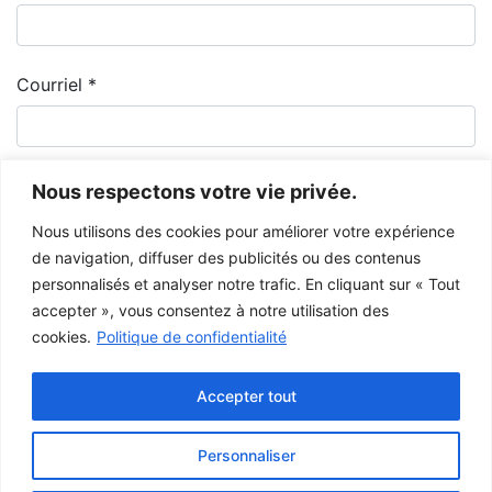
Courriel
*
Nous respectons votre vie privée.
Nous utilisons des cookies pour améliorer votre expérience
de navigation, diffuser des publicités ou des contenus
personnalisés et analyser notre trafic. En cliquant sur « Tout
accepter », vous consentez à notre utilisation des
cookies.
Politique de confidentialité
Le Musée de la Gaspésie permet et encourage le libre partage des
images à des fins personnelles et non-commerciales, à condition de ne
Accepter tout
pas modifier l’œuvre et d’inscrire la référence complète.
Pour toute autre utilisation à des fins publiques, veuillez contacter le
centre d'archives
du Musée de la Gaspésie.
Personnaliser
Ce projet a été rendu possible grâce au
gouvernement du Canada.