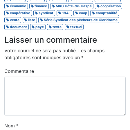
économie
finance
MRC Côte-de-Gaspé
coopération
coopérative
syndicat
194-
coop
comptabilité
vente
liste
Série Syndicat des pêcheurs de Cloridorme
document
paye
texte
textuel
Laisser un commentaire
Votre courriel ne sera pas publié.
Les champs
obligatoires sont indiqués avec un
*
Commentaire
Nom
*