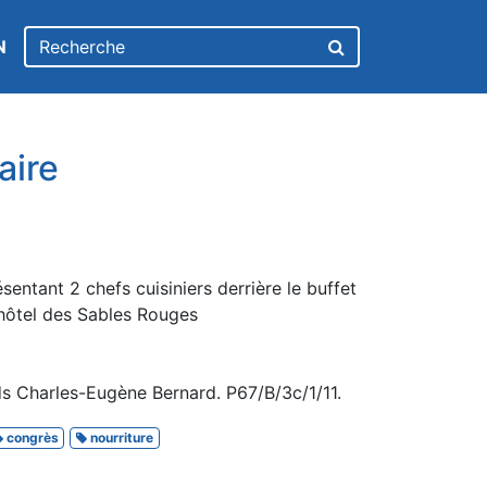
N
aire
entant 2 chefs cuisiniers derrière le buffet
’hôtel des Sables Rouges
s Charles-Eugène Bernard. P67/B/3c/1/11.
congrès
nourriture