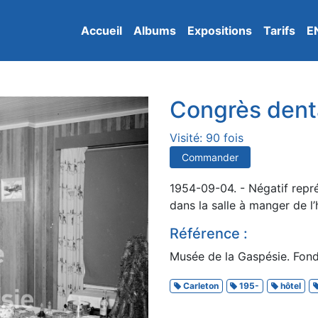
Accueil
Albums
Expositions
Tarifs
E
Congrès dent
Visité: 90 fois
Commander
1954-09-04. - Négatif représ
dans la salle à manger de l
Référence :
Musée de la Gaspésie. Fond
Carleton
195-
hôtel