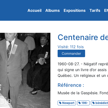
Accueil
Albums
Expositions
Tarifs
E
Centenaire d
Visité: 112 fois
Commander
1960-08-27. - Négatif repr
qui signe un livre d’or ass
Québec. Un religieux et un c
Référence :
Musée de la Gaspésie. Fon
Newport
196-
bénédict