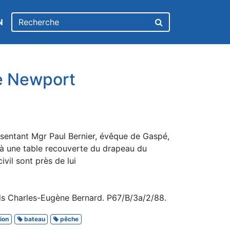
N
e Newport
ésentant Mgr Paul Bernier, évêque de Gaspé,
is à une table recouverte du drapeau du
ivil sont près de lui
ds Charles-Eugène Bernard. P67/B/3a/2/88.
ion
bateau
pêche