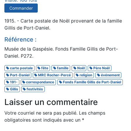
Visité: 166 fois
Commander
1915. - Carte postale de Noël provenant de la famille
Gillis de Port-Daniel.
Référence :
Musée de la Gaspésie. Fonds Famille Gillis de Port-
Daniel. P272.
carte postale
fête
famille
Noël
Père Noël
Port-Daniel
MRC Rocher-Percé
religion
événement
191-
correspondance
Fonds Famille Gillis de Port-Daniel
Gillis
festivités
Laisser un commentaire
Votre courriel ne sera pas publié.
Les champs
obligatoires sont indiqués avec un
*