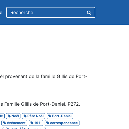
N
l provenant de la famille Gillis de Port-
 Famille Gillis de Port-Daniel. P272.
le
Noël
Père Noël
Port-Daniel
événement
191-
correspondance