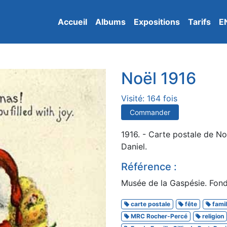
Accueil
Albums
Expositions
Tarifs
E
Noël 1916
Visité: 164 fois
Commander
1916. - Carte postale de Noë
Daniel.
Référence :
Musée de la Gaspésie. Fonds
carte postale
fête
famil
MRC Rocher-Percé
religion