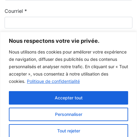
Courriel
*
Nous respectons votre vie privée.
Nous utilisons des cookies pour améliorer votre expérience
de navigation, diffuser des publicités ou des contenus
personnalisés et analyser notre trafic. En cliquant sur « Tout
accepter », vous consentez à notre utilisation des
cookies.
Politique de confidentialité
Le Musée de la Gaspésie permet et encourage le libre partage des
images à des fins personnelles et non-commerciales, à condition de ne
Accepter tout
pas modifier l’œuvre et d’inscrire la référence complète.
Pour toute autre utilisation à des fins publiques, veuillez contacter le
centre d'archives
du Musée de la Gaspésie.
Personnaliser
Ce projet a été rendu possible grâce au
gouvernement du Canada.
Tout rejeter
© 2026 Musée de la Gaspésie |
Connexion