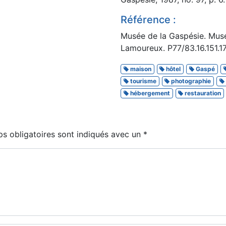
Référence :
Musée de la Gaspésie. Musé
Lamoureux. P77/83.16.151.17
maison
hôtel
Gaspé
tourisme
photographie
hébergement
restauration
s obligatoires sont indiqués avec un
*