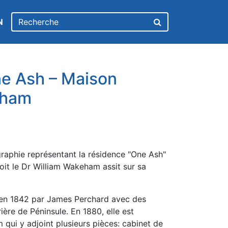
N
e Ash – Maison
eham
graphie représentant la résidence "One Ash"
oit le Dr William Wakeham assit sur sa
 en 1842 par James Perchard avec des
ière de Péninsule. En 1880, elle est
qui y adjoint plusieurs pièces: cabinet de