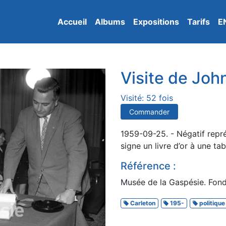
Accueil
Albums
Expositions
Tarifs
E
Visite de Joh
Visité: 52 fois
Commander
1959-09-25. - Négatif repr
signe un livre d’or à une tab
Référence :
Musée de la Gaspésie. Fond
Carleton
195-
politique