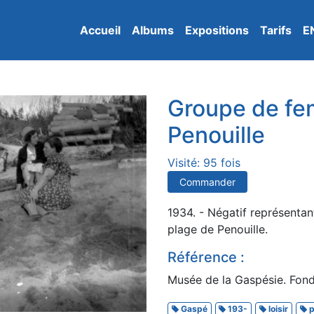
Accueil
Albums
Expositions
Tarifs
E
Groupe de fe
Penouille
Visité: 95 fois
Commander
1934. - Négatif représentan
plage de Penouille.
Référence :
Musée de la Gaspésie. Fonds
Gaspé
193-
loisir
p