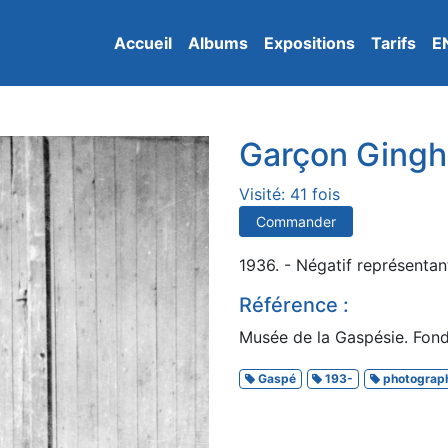
Accueil
Albums
Expositions
Tarifs
E
Garçon Ging
Visité: 41 fois
Commander
1936. - Négatif représenta
Référence :
Musée de la Gaspésie. Fonds
Gaspé
193-
photograp