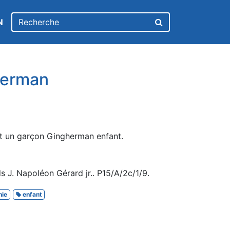
N
herman
nt un garçon Gingherman enfant.
 J. Napoléon Gérard jr.. P15/A/2c/1/9.
hie
enfant