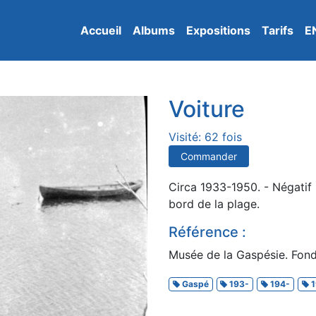
Accueil
Albums
Expositions
Tarifs
E
Voiture
Visité: 62 fois
Commander
Circa 1933-1950. - Négatif 
bord de la plage.
Référence :
Musée de la Gaspésie. Fonds
Gaspé
193-
194-
1