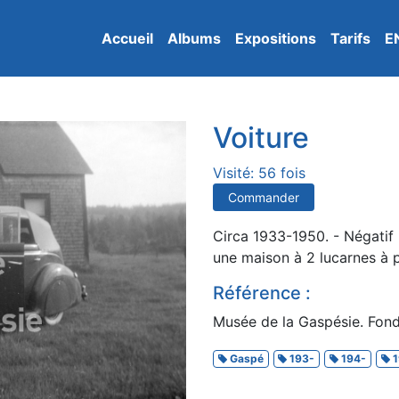
Accueil
Albums
Expositions
Tarifs
E
Voiture
Visité: 56 fois
Commander
Circa 1933-1950. - Négatif
une maison à 2 lucarnes à 
Référence :
Musée de la Gaspésie. Fonds
Gaspé
193-
194-
1