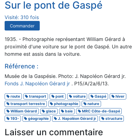
Sur le pont de Gaspé
Visité: 310 fois
Commander
1935. - Photographie représentant William Gérard à
proximité d'une voiture sur le pont de Gaspé. Un autre
homme est assis dans la voiture.
Référence :
Musée de la Gaspésie. Photo: J. Napoléon Gérard jr.
Fonds J. Napoléon Gérard jr
. P15/A/2a/6/13.
route
transport
pont
voiture
Gaspé
hiver
transport terrestre
photographie
nature
William Gérard
glace
baie
MRC Côte-de-Gaspé
193-
géographie
J. Napoléon Gérard jr
structure
Laisser un commentaire