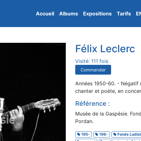
Accueil
Albums
Expositions
Tarifs
E
Félix Leclerc
Visité: 111 fois
Commander
Années 1950-60. - Négatif n
chanter et poète, en concer
Référence :
Musée de la Gaspésie. Fond
Pordan.
195-
196-
Fonds Ladisl