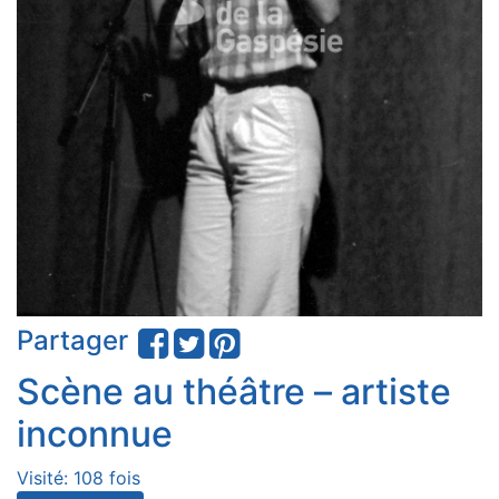
Partager
Scène au théâtre – artiste
inconnue
Visité: 108 fois