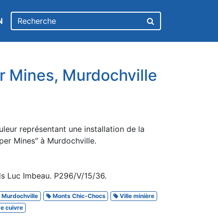
N
 Mines, Murdochville
leur représentant une installation de la
er Mines" à Murdochville.
ds Luc Imbeau. P296/V/15/36.
Murdochville
Monts Chic-Chocs
Ville minière
e cuivre