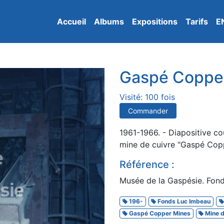
Accueil
Albums
Expositions
Tarifs
E
Gaspé Copper
Visité: 100 fois
Commander
1961-1966. - Diapositive cou
mine de cuivre "Gaspé Copp
Référence :
Musée de la Gaspésie. Fon
196-
Fonds Luc Imbeau
Gaspé Copper Mines
Mine d