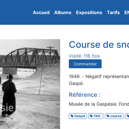
Accueil
Albums
Expositions
Tarifs
E
Course de sn
Visité: 116 fois
Commander
1949. - Négatif représenta
Gaspé.
Référence :
Musée de la Gaspésie. Fond
Gaspé
194-
course