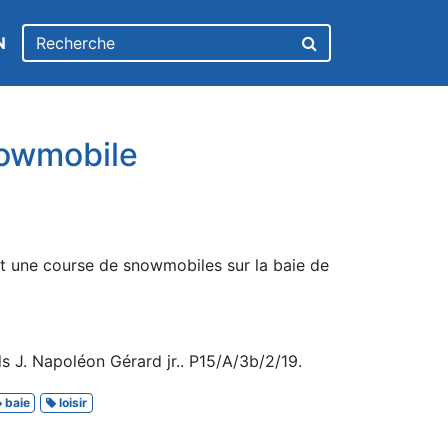
N
owmobile
nt une course de snowmobiles sur la baie de
s J. Napoléon Gérard jr.. P15/A/3b/2/19.
baie
loisir