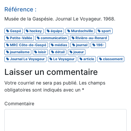
Référence :
Musée de la Gaspésie. Journal Le Voyageur. 1968.
Gaspé
hockey
équipe
Murdochville
sport
Petite-Vallée
communication
Rivière-au-Renard
MRC Côte-de-Gaspé
médias
journal
196-
journalisme
loisir
détail
joueur
Journal Le Voyageur
Le Voyageur
article
classement
Laisser un commentaire
Votre courriel ne sera pas publié.
Les champs
obligatoires sont indiqués avec un
*
Commentaire