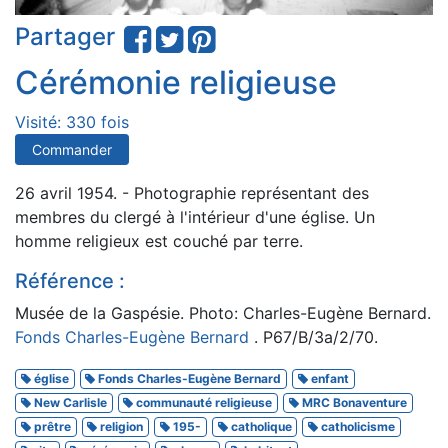
Partager
Cérémonie religieuse
Visité: 330 fois
Commander
26 avril 1954. - Photographie représentant des
membres du clergé à l'intérieur d'une église. Un
homme religieux est couché par terre.
Référence :
Musée de la Gaspésie. Photo: Charles-Eugène Bernard.
Fonds Charles-Eugène Bernard
. P67/B/3a/2/70.
église
Fonds Charles-Eugène Bernard
enfant
New Carlisle
communauté religieuse
MRC Bonaventure
prêtre
religion
195-
catholique
catholicisme