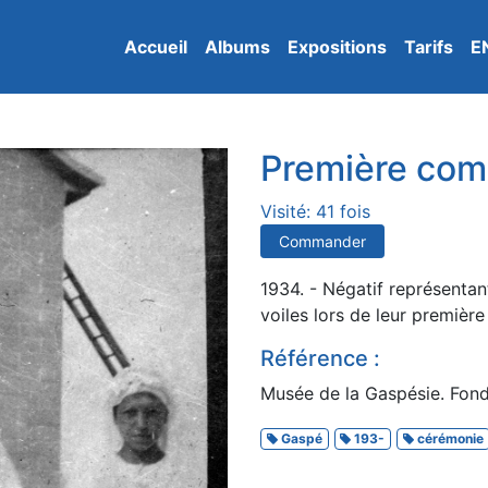
Accueil
Albums
Expositions
Tarifs
E
Première co
Visité: 41 fois
Commander
1934. - Négatif représentan
voiles lors de leur premiè
Référence :
Musée de la Gaspésie. Fonds
Gaspé
193-
cérémonie