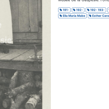
191-
192-
192- 193-
Ella Maria Mabe
Esther Caro