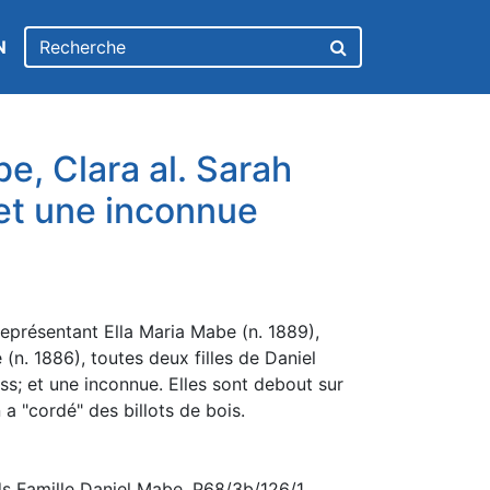
N
e, Clara al. Sarah
et une inconnue
eprésentant Ella Maria Mabe (n. 1889),
(n. 1886), toutes deux filles de Daniel
s; et une inconnue. Elles sont debout sur
 a "cordé" des billots de bois.
s Famille Daniel Mabe. P68/3b/126/1.