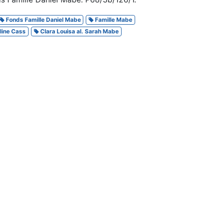
Fonds Famille Daniel Mabe
Famille Mabe
line Cass
Clara Louisa al. Sarah Mabe