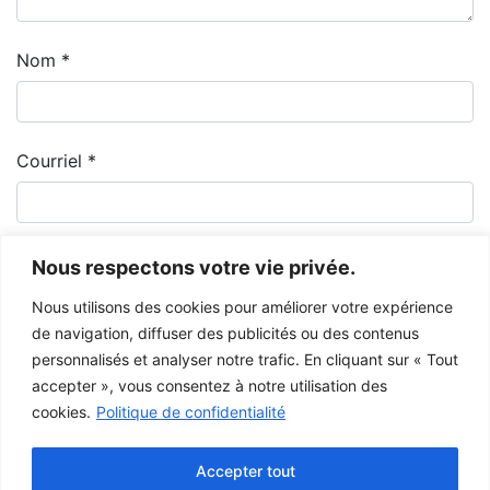
Nom
*
Courriel
*
Nous respectons votre vie privée.
Nous utilisons des cookies pour améliorer votre expérience
de navigation, diffuser des publicités ou des contenus
personnalisés et analyser notre trafic. En cliquant sur « Tout
accepter », vous consentez à notre utilisation des
cookies.
Politique de confidentialité
Le Musée de la Gaspésie permet et encourage le libre partage des
images à des fins personnelles et non-commerciales, à condition de ne
Accepter tout
pas modifier l’œuvre et d’inscrire la référence complète.