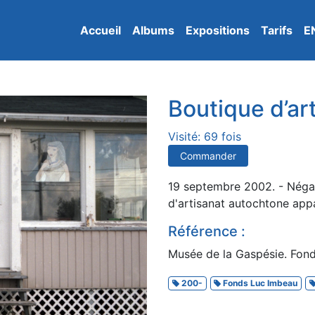
Accueil
Albums
Expositions
Tarifs
E
Boutique d’ar
Visité: 69 fois
Commander
19 septembre 2002. - Négat
d'artisanat autochtone appa
Référence :
Musée de la Gaspésie. Fond
200-
Fonds Luc Imbeau