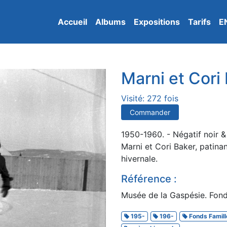
Accueil
Albums
Expositions
Tarifs
E
Marni et Cori
Visité: 272 fois
Commander
1950-1960. - Négatif noir &
Marni et Cori Baker, patinan
hivernale.
Référence :
Musée de la Gaspésie. Fond
195-
196-
Fonds Famill