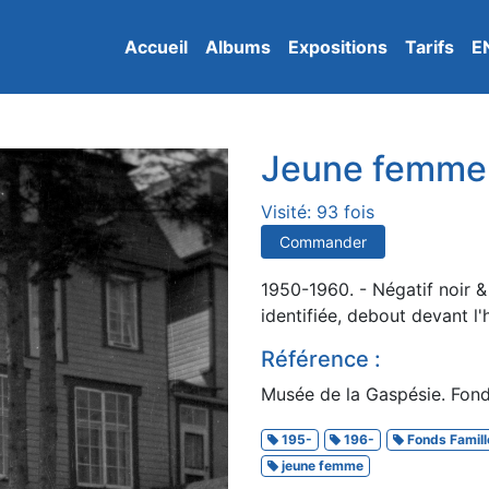
Accueil
Albums
Expositions
Tarifs
E
Jeune femme e
Visité: 93 fois
Commander
1950-1960. - Négatif noir 
identifiée, debout devant l
Référence :
Musée de la Gaspésie. Fond
195-
196-
Fonds Famill
jeune femme