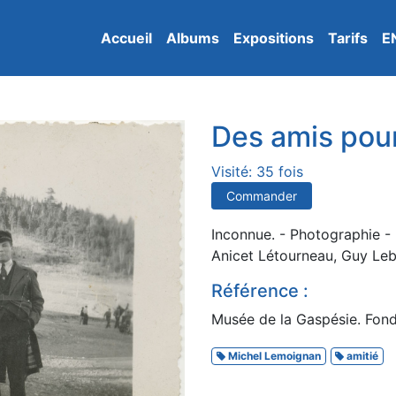
Accueil
Albums
Expositions
Tarifs
E
Des amis pour
Visité: 35 fois
Commander
Inconnue. - Photographie - 
Anicet Létourneau, Guy Leb
Référence :
Musée de la Gaspésie. Fond
Michel Lemoignan
amitié