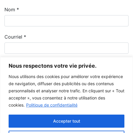
Nom
*
Courriel
*
Nous respectons votre vie privée.
Nous utilisons des cookies pour améliorer votre expérience
de navigation, diffuser des publicités ou des contenus
personnalisés et analyser notre trafic. En cliquant sur « Tout
accepter », vous consentez à notre utilisation des
cookies.
Politique de confidentialité
Le Musée de la Gaspésie permet et encourage le libre partage des
images à des fins personnelles et non-commerciales, à condition de ne
Accepter tout
pas modifier l’œuvre et d’inscrire la référence complète.
Pour toute autre utilisation à des fins publiques, veuillez contacter le