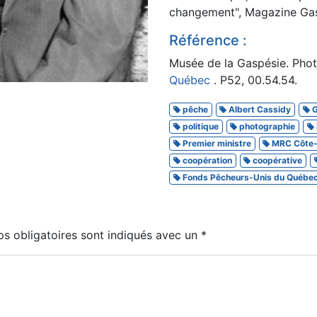
changement", Magazine Gasp
Référence :
Musée de la Gaspésie. Phot
Québec
. P52, 00.54.54.
pêche
Albert Cassidy
G
politique
photographie
Premier ministre
MRC Côte
coopération
coopérative
Fonds Pêcheurs-Unis du Québe
s obligatoires sont indiqués avec un
*