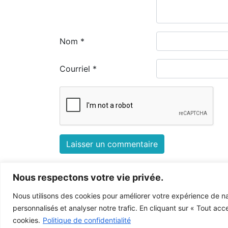
Nom
*
Courriel
*
Nous respectons votre vie privée.
Le Musée de la Gaspésie permet et encourage le libre partag
Pour toute autre utilisation à des fins publiques, veuillez co
Nous utilisons des cookies pour améliorer votre expérience de na
Ce projet a été rendu possible grâce a
personnalisés et analyser notre trafic. En cliquant sur « Tout acc
© 2026 Musée de la Gaspésie |
Connexion
cookies.
Politique de confidentialité
Conception:
Le Web simple