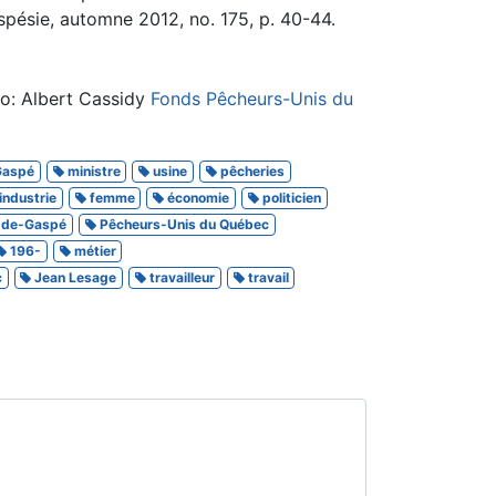
ésie, automne 2012, no. 175, p. 40-44.
o: Albert Cassidy
Fonds Pêcheurs-Unis du
aspé
ministre
usine
pêcheries
industrie
femme
économie
politicien
-de-Gaspé
Pêcheurs-Unis du Québec
196-
métier
c
Jean Lesage
travailleur
travail