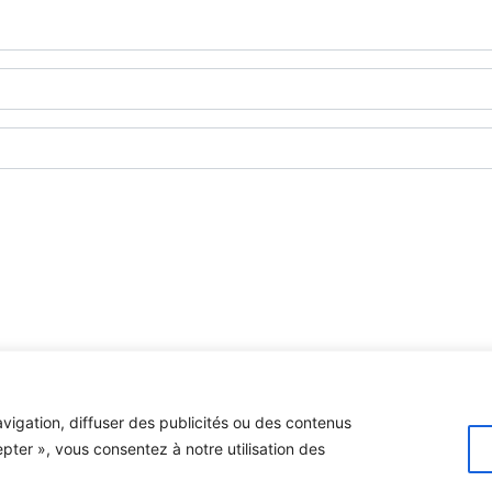
e des images à des fins personnelles et non-commerciales, à condition de ne pas 
ntacter le
centre d'archives
du Musée de la Gaspésie.
vigation, diffuser des publicités ou des contenus
u gouvernement du Canada.
epter », vous consentez à notre utilisation des