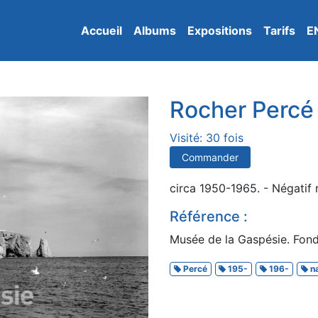
Accueil
Albums
Expositions
Tarifs
E
Rocher Percé
Visité: 30 fois
Commander
circa 1950-1965. - Négatif 
Référence :
Musée de la Gaspésie. Fond
Percé
195-
196-
na