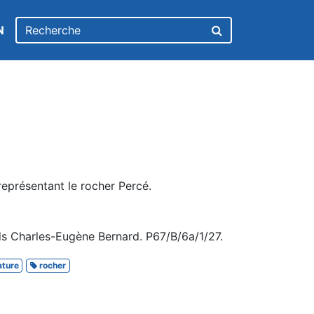
N
représentant le rocher Percé.
s Charles-Eugène Bernard. P67/B/6a/1/27.
ture
rocher