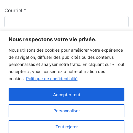
Courriel
*
Nous respectons votre vie privée.
Nous utilisons des cookies pour améliorer votre expérience
de navigation, diffuser des publicités ou des contenus
personnalisés et analyser notre trafic. En cliquant sur « Tout
accepter », vous consentez à notre utilisation des
cookies.
Politique de confidentialité
Le Musée de la Gaspésie permet et encourage le libre partage des
images à des fins personnelles et non-commerciales, à condition de ne
Accepter tout
pas modifier l’œuvre et d’inscrire la référence complète.
Pour toute autre utilisation à des fins publiques, veuillez contacter le
centre d'archives
du Musée de la Gaspésie.
Personnaliser
Ce projet a été rendu possible grâce au
gouvernement du Canada.
Tout rejeter
© 2026 Musée de la Gaspésie |
Connexion