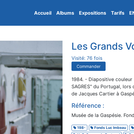
Accueil
Albums
Expositions
Tarifs
E
Les Grands Vo
Visité: 76 fois
Commander
1984. - Diapositive couleur 
SAGRES" du Portugal, lors 
de Jacques Cartier à Gaspé
Référence :
Musée de la Gaspésie. Fon
198-
Fonds Luc Imbeau