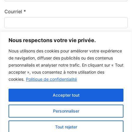
Courriel
*
Nous respectons votre vie privée.
Nous utilisons des cookies pour améliorer votre expérience
de navigation, diffuser des publicités ou des contenus
personnalisés et analyser notre trafic. En cliquant sur « Tout
accepter », vous consentez à notre utilisation des
cookies.
Politique de confidentialité
Le Musée de la Gaspésie permet et encourage le libre partage des
images à des fins personnelles et non-commerciales, à condition de ne
Accepter tout
pas modifier l’œuvre et d’inscrire la référence complète.
Pour toute autre utilisation à des fins publiques, veuillez contacter le
centre d'archives
du Musée de la Gaspésie.
Personnaliser
Ce projet a été rendu possible grâce au
gouvernement du Canada.
Tout rejeter
© 2026 Musée de la Gaspésie |
Connexion