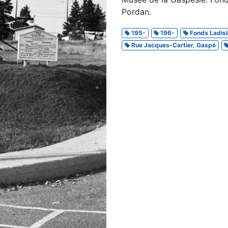
Pordan.
195-
196-
Fonds Ladisl
Rue Jacques-Cartier, Gaspé