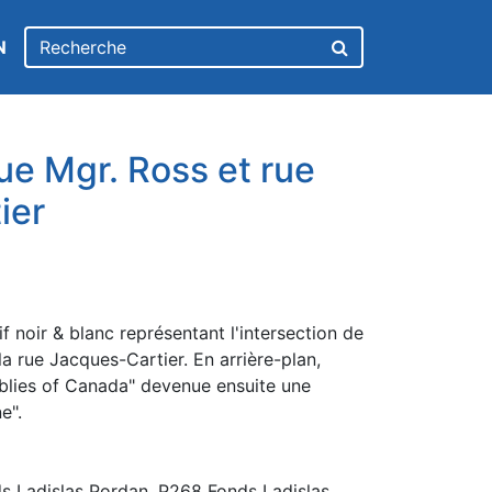
N
rue Mgr. Ross et rue
ier
 noir & blanc représentant l'intersection de
la rue Jacques-Cartier. En arrière-plan,
mblies of Canada" devenue ensuite une
e".
s Ladislas Pordan. P268 Fonds Ladislas