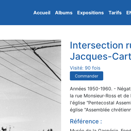
Accueil
Albums
Expositions
Tarifs
E
Intersection 
Jacques-Cart
Visité: 90 fois
Commander
Années 1950-1960. - Négatif
la rue Monsieur-Ross et de 
l'église "Pentecostal Asse
église "Assemblée chrétienn
Référence :
Musée de la Gaspésie. Fond