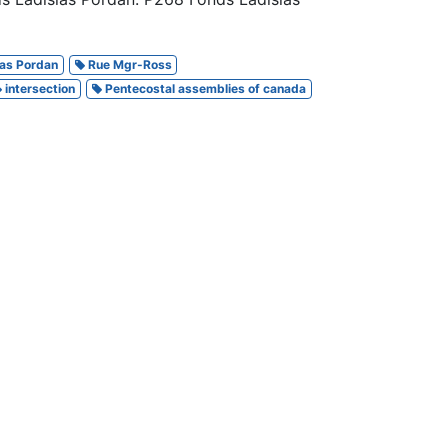
as Pordan
Rue Mgr-Ross
intersection
Pentecostal assemblies of canada