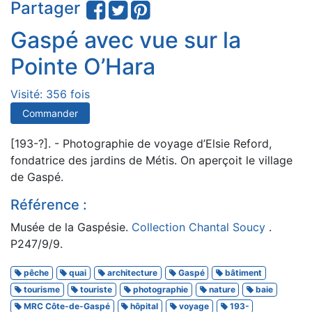
Partager
Gaspé avec vue sur la
Pointe O’Hara
Visité: 356 fois
Commander
[193-?]. - Photographie de voyage d’Elsie Reford,
fondatrice des jardins de Métis. On aperçoit le village
de Gaspé.
Référence :
Musée de la Gaspésie.
Collection Chantal Soucy
.
P247/9/9.
pêche
quai
architecture
Gaspé
bâtiment
tourisme
touriste
photographie
nature
baie
MRC Côte-de-Gaspé
hôpital
voyage
193-