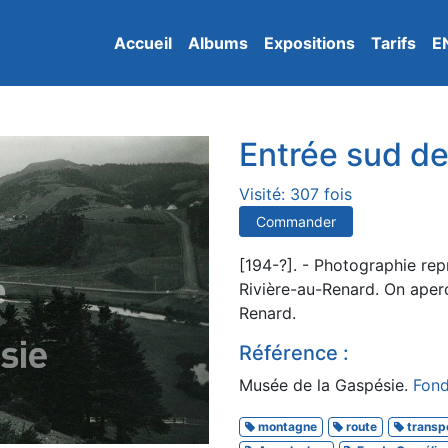
Accueil
Albums
Expositions
Tarifs
E
Entrée sud de
Visité: 307 fois
Commander
[194-?]. - Photographie rep
Rivière-au-Renard. On aperç
Renard.
Référence :
Musée de la Gaspésie.
Fond
montagne
route
transp