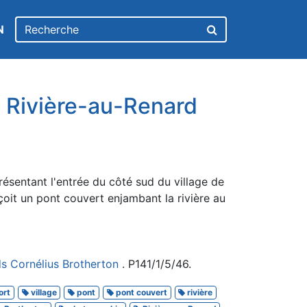
N
 Rivière-au-Renard
résentant l'entrée du côté sud du village de
oit un pont couvert enjambant la rivière au
s Cornélius Brotherton
. P141/1/5/46.
ort
village
pont
pont couvert
rivière