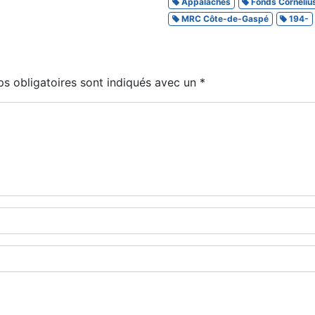
Appalaches
Fonds Cornéliu
MRC Côte-de-Gaspé
194-
s obligatoires sont indiqués avec un
*