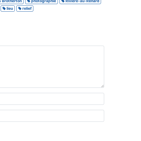
s Brotherton
photographie
Rivière-au-Renard
lieu
relief