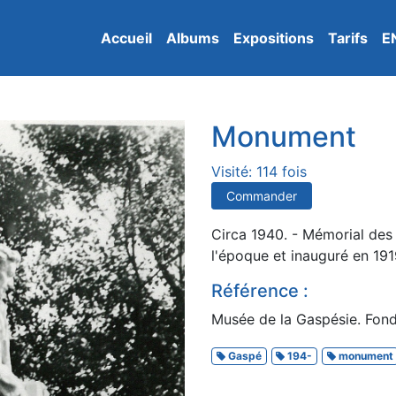
Accueil
Albums
Expositions
Tarifs
E
Monument
Visité: 114 fois
Commander
Circa 1940. - Mémorial des 
l'époque et inauguré en 191
Référence :
Musée de la Gaspésie. Fond
Gaspé
194-
monument