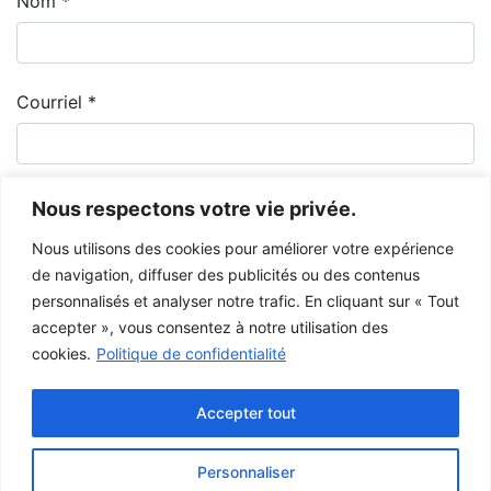
Nom
*
Courriel
*
Nous respectons votre vie privée.
Nous utilisons des cookies pour améliorer votre expérience
de navigation, diffuser des publicités ou des contenus
personnalisés et analyser notre trafic. En cliquant sur « Tout
accepter », vous consentez à notre utilisation des
cookies.
Politique de confidentialité
Le Musée de la Gaspésie permet et encourage le libre partage des
images à des fins personnelles et non-commerciales, à condition de ne
Accepter tout
pas modifier l’œuvre et d’inscrire la référence complète.
Pour toute autre utilisation à des fins publiques, veuillez contacter le
centre d'archives
du Musée de la Gaspésie.
Personnaliser
Ce projet a été rendu possible grâce au