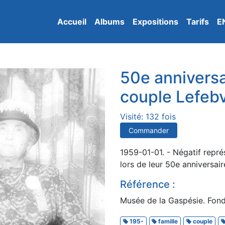
Accueil
Albums
Expositions
Tarifs
E
50e anniversa
couple Lefeb
Visité: 132 fois
Commander
1959-01-01. - Négatif repr
lors de leur 50e anniversai
Référence :
Musée de la Gaspésie. Fond
195-
famille
couple