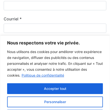
Courriel
*
Nous respectons votre vie privée.
Nous utilisons des cookies pour améliorer votre expérience
de navigation, diffuser des publicités ou des contenus
personnalisés et analyser notre trafic. En cliquant sur « Tout
accepter », vous consentez à notre utilisation des
cookies.
Politique de confidentialité
Le Musée de la Gaspésie permet et encourage le libre partage des
images à des fins personnelles et non-commerciales, à condition de ne
Accepter tout
pas modifier l’œuvre et d’inscrire la référence complète.
Pour toute autre utilisation à des fins publiques, veuillez contacter le
centre d'archives
du Musée de la Gaspésie.
Personnaliser
Ce projet a été rendu possible grâce au
gouvernement du Canada.