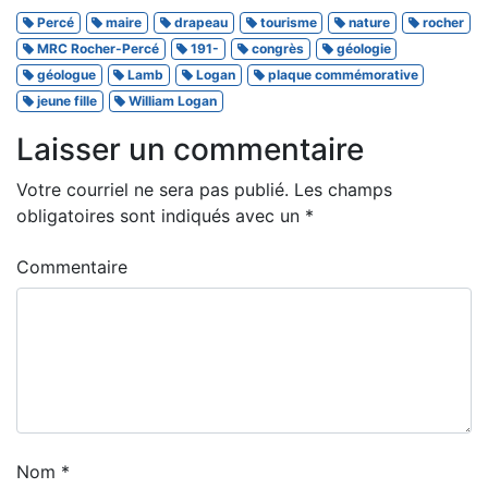
Percé
maire
drapeau
tourisme
nature
rocher
MRC Rocher-Percé
191-
congrès
géologie
géologue
Lamb
Logan
plaque commémorative
jeune fille
William Logan
Laisser un commentaire
Votre courriel ne sera pas publié.
Les champs
obligatoires sont indiqués avec un
*
Commentaire
Nom
*