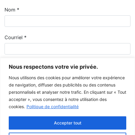
Nom
*
Courriel
*
Nous respectons votre vie privée.
Nous utilisons des cookies pour améliorer votre expérience
de navigation, diffuser des publicités ou des contenus
personnalisés et analyser notre trafic. En cliquant sur « Tout
accepter », vous consentez à notre utilisation des
cookies.
Politique de confidentialité
Le Musée de la Gaspésie permet et encourage le libre partage des
images à des fins personnelles et non-commerciales, à condition de ne
Accepter tout
pas modifier l’œuvre et d’inscrire la référence complète.
Pour toute autre utilisation à des fins publiques, veuillez contacter le