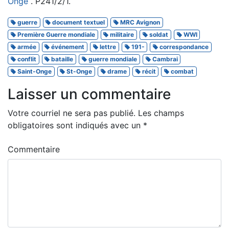
Onge
. P241/2/1.
guerre
document textuel
MRC Avignon
Première Guerre mondiale
militaire
soldat
WWI
armée
événement
lettre
191-
correspondance
conflit
bataille
guerre mondiale
Cambrai
Saint-Onge
St-Onge
drame
récit
combat
Laisser un commentaire
Votre courriel ne sera pas publié.
Les champs
obligatoires sont indiqués avec un
*
Commentaire