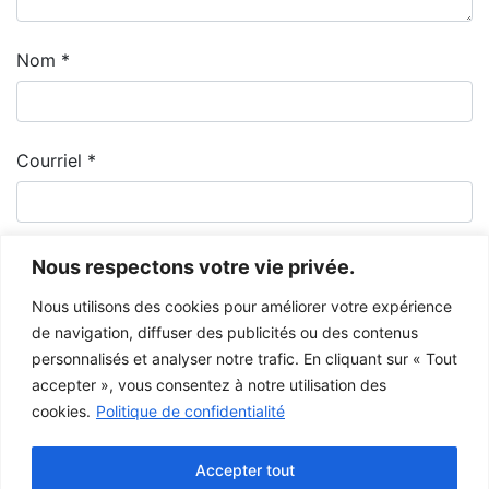
Nom
*
Courriel
*
Nous respectons votre vie privée.
Nous utilisons des cookies pour améliorer votre expérience
de navigation, diffuser des publicités ou des contenus
personnalisés et analyser notre trafic. En cliquant sur « Tout
accepter », vous consentez à notre utilisation des
cookies.
Politique de confidentialité
Le Musée de la Gaspésie permet et encourage le libre partage des
images à des fins personnelles et non-commerciales, à condition de ne
Accepter tout
pas modifier l’œuvre et d’inscrire la référence complète.