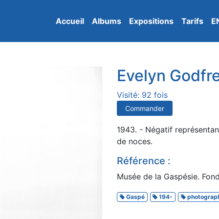
Accueil
Albums
Expositions
Tarifs
E
Evelyn Godfr
Visité: 92 fois
Commander
1943. - Négatif représentan
de noces.
Référence :
Musée de la Gaspésie. Fonds
Gaspé
194-
photograp