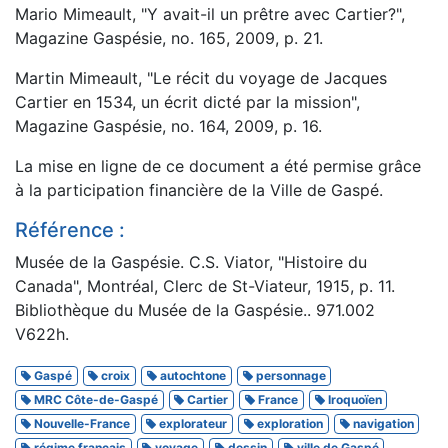
Mario Mimeault, "Y avait-il un prêtre avec Cartier?",
Magazine Gaspésie, no. 165, 2009, p. 21.
Martin Mimeault, "Le récit du voyage de Jacques
Cartier en 1534, un écrit dicté par la mission",
Magazine Gaspésie, no. 164, 2009, p. 16.
La mise en ligne de ce document a été permise grâce
à la participation financière de la Ville de Gaspé.
Référence :
Musée de la Gaspésie. C.S. Viator, "Histoire du
Canada", Montréal, Clerc de St-Viateur, 1915, p. 11.
Bibliothèque du Musée de la Gaspésie.. 971.002
V622h.
Gaspé
croix
autochtone
personnage
MRC Côte-de-Gaspé
Cartier
France
Iroquoïen
Nouvelle-France
explorateur
exploration
navigation
régime français
voyage
dessin
ville de Gaspé